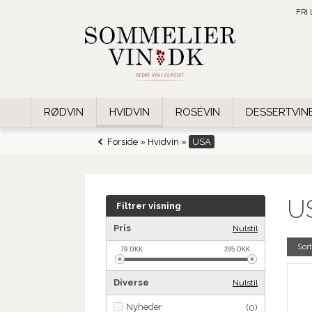
FRI
RØDVIN
HVIDVIN
ROSÉVIN
DESSERTVIN
Forside
»
Hvidvin
»
USA
U
Filtrer visning
Pris
Nulstil
Sort
79
DKK
295
DKK
Diverse
Nulstil
Nyheder
(0)