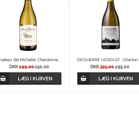
Chateau Ste Michelle, Chardonnay 2022
DESVÆRRE UDSOLGT....Charlone Vineyard, Es
DKK
199,00
150,00
DKK
325,00
295,00