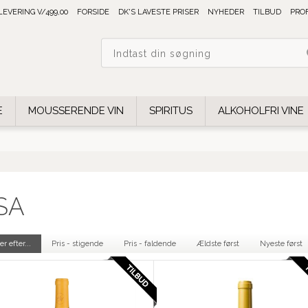
 LEVERING V/499,00
FORSIDE
DK'S LAVESTE PRISER
NYHEDER
TILBUD
PRO
E
MOUSSERENDE VIN
SPIRITUS
ALKOHOLFRI VINE
SA
er efter...
Pris - stigende
Pris - faldende
Ældste først
Nyeste først