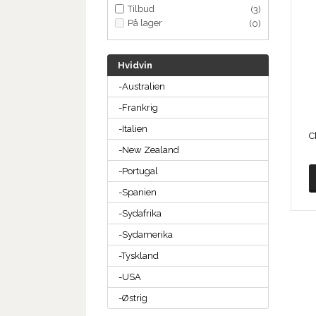
Tilbud
(3)
På lager
(0)
Hvidvin
-Australien
-Frankrig
-Italien
-New Zealand
-Portugal
-Spanien
-Sydafrika
-Sydamerika
-Tyskland
-USA
-Østrig